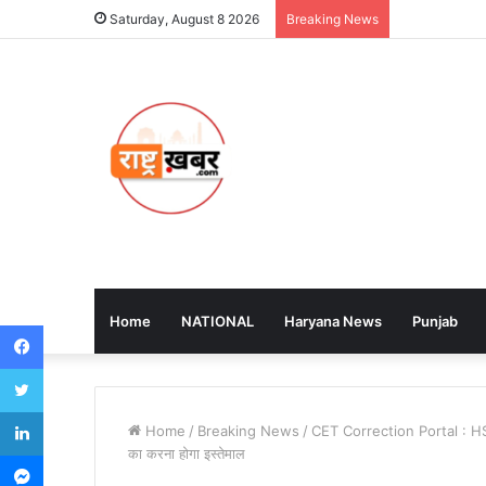
Saturday, August 8 2026
Breaking News
Home
NATIONAL
Haryana News
Punjab
Facebook
Twitter
LinkedIn
Home
/
Breaking News
/
CET Correction Portal : HSSC 
का करना होगा इस्तेमाल
Messenger