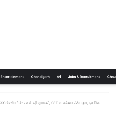
Entertainment
Chandigarh
धर्म
Jobs & Recruitment
Chau
चेयरमैन ने देर रात दी बड़ी खुशखबरी, CET का करेक्शन पोर्टल खुला, इस लिंक