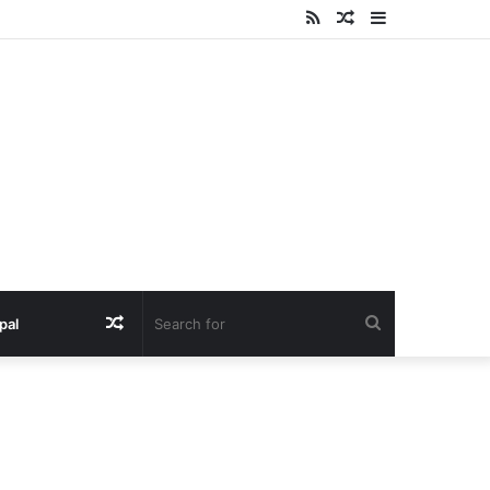
RSS
Random
Sidebar
Article
Random
Search
pal
Article
for