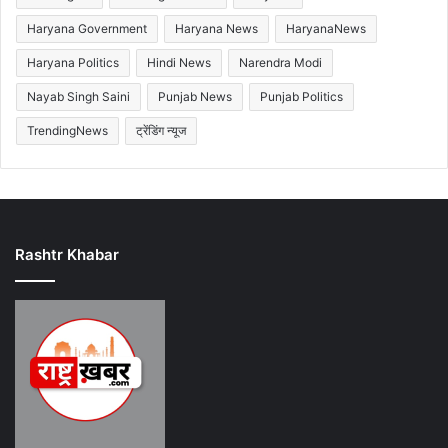
Haryana Government
Haryana News
HaryanaNews
Haryana Politics
Hindi News
Narendra Modi
Nayab Singh Saini
Punjab News
Punjab Politics
TrendingNews
ट्रेंडिंग न्यूज
Rashtr Khabar