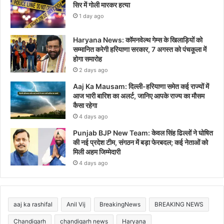
सिर में गोली मारकर हत्या
1 day ago
Haryana News: कॉमनवेल्थ गेम्स के खिलाड़ियों को
सम्मानित करेगी हरियाणा सरकार, 7 अगस्त को पंचकूला में
होगा समारोह
2 days ago
Aaj Ka Mausam: दिल्ली-हरियाणा समेत कई राज्यों में
आज भारी बारिश का अलर्ट, जानिए आपके राज्य का मौसम
कैसा रहेगा
4 days ago
Punjab BJP New Team: केवल सिंह ढिल्लों ने घोषित
की नई प्रदेश टीम, संगठन में बड़ा फेरबदल; कई नेताओं को
मिली अहम जिम्मेदारी
4 days ago
aaj ka rashifal
Anil Vij
BreakingNews
BREAKING NEWS
Chandigarh
chandigarh news
Haryana