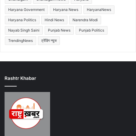
Haryana Government
Haryana News
HaryanaNews
Haryana Politics
Hindi News
Narendra Modi
Nayab Singh Saini
Punjab News
Punjab Politics
TrendingNews
ट्रेंडिंग न्यूज
Rashtr Khabar