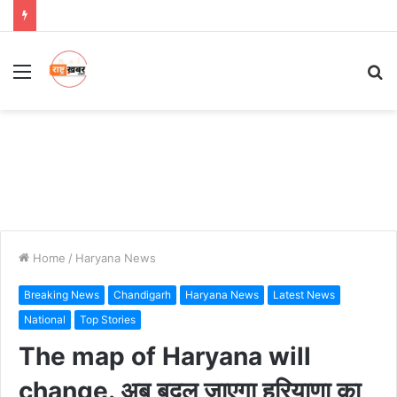
Menu
S
fo
Home
/
Haryana News
Breaking News
Chandigarh
Haryana News
Latest News
National
Top Stories
The map of Haryana will
change. अब बदल जाएगा हरियाणा का