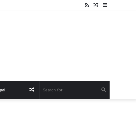
RSS
Random
Sidebar
Article
Random
Search
pal
Article
for