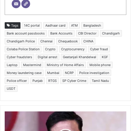
Tags
14C portal
Aadhaar card
ATM
Bangladesh
Bank account passbooks
Bank Accounts
CBI Director
Chandigarh
Chandigarh Police
Chennai
Chequebook
CHINA
Colaba Police Station
Crypto
Cryptocurrency
Cyber fraud
Cyber fraudsters
Digital arrest
Geetanjali Khandelwal
KGF
Laptop
Mastermind
Ministry of Home Affairs
Mobile phone
Money laundering case
Mumbai
NCRP
Police investigation
Police officer
Punjab
RTGS
SP Cyber Crime
Tamil Nadu
USDT