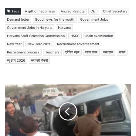
Tags
A gift of happiness
Anurag Rastogi
CET
Chief Secretary
Demand letter
Good news for the youth
Government Jobs
Government Jobs in Haryana
Haryana
Haryana Staff Selection Commission
HSSC
Main examination
New Year
New Year 2026
Recruitment advertisement
Recruitment process
Teachers
ट्रेंडिंग न्यूज
ताजा खबर
नया साल
नववर्ष
न्यू ईयर 2026
सरकारी नौकरी