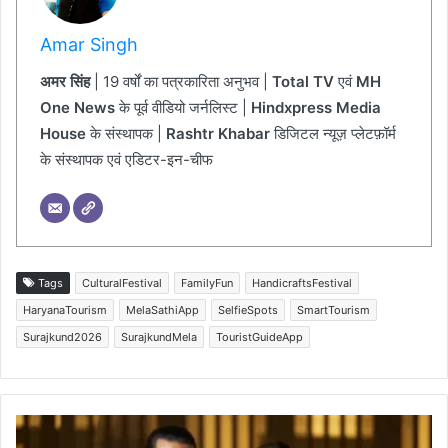
Amar Singh
अमर सिंह
| 19 वर्षों का पत्रकारिता अनुभव |
Total TV
एवं
MH
One News
के पूर्व वीडियो जर्नलिस्ट |
Hindxpress Media
House
के संस्थापक |
Rashtr Khabar
डिजिटल न्यूज़ प्लेटफ़ॉर्म
के संस्थापक एवं एडिटर-इन-चीफ
Tags
CulturalFestival
FamilyFun
HandicraftsFestival
HaryanaTourism
MelaSathiApp
SelfieSpots
SmartTourism
Surajkund2026
SurajkundMela
TouristGuideApp