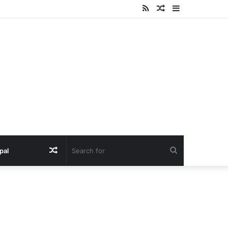
RSS
Random
Sidebar
Article
Random
Search
pal
Article
for