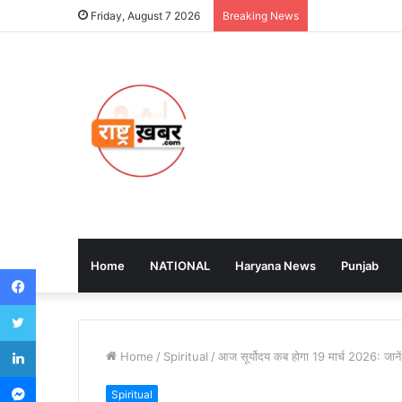
Friday, August 7 2026
Breaking News
Home
NATIONAL
Haryana News
Punjab
Facebook
Twitter
LinkedIn
Home
/
Spiritual
/
आज सूर्योदय कब होगा 19 मार्च 2026: जानें
Messenger
Spiritual