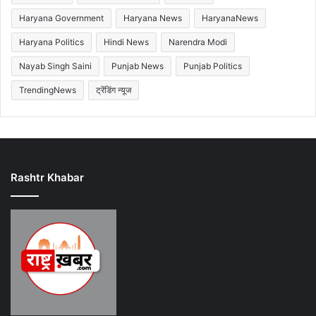
Haryana Government
Haryana News
HaryanaNews
Haryana Politics
Hindi News
Narendra Modi
Nayab Singh Saini
Punjab News
Punjab Politics
TrendingNews
ट्रेंडिंग न्यूज
Rashtr Khabar