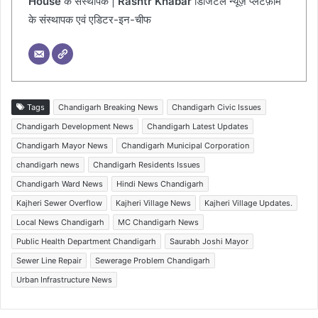
House
के संस्थापक |
Rashtr Khabar
डिजिटल न्यूज़ प्लेटफ़ॉर्म
के संस्थापक एवं एडिटर-इन-चीफ
Tags
Chandigarh Breaking News
Chandigarh Civic Issues
Chandigarh Development News
Chandigarh Latest Updates
Chandigarh Mayor News
Chandigarh Municipal Corporation
chandigarh news
Chandigarh Residents Issues
Chandigarh Ward News
Hindi News Chandigarh
Kajheri Sewer Overflow
Kajheri Village News
Kajheri Village Updates.
Local News Chandigarh
MC Chandigarh News
Public Health Department Chandigarh
Saurabh Joshi Mayor
Sewer Line Repair
Sewerage Problem Chandigarh
Urban Infrastructure News