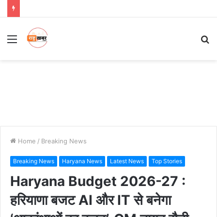
Menu
S
fo
Home
/
Breaking News
Breaking News
Haryana News
Latest News
Top Stories
Haryana Budget 2026-27 :
हरियाणा बजट AI और IT से बनेगा