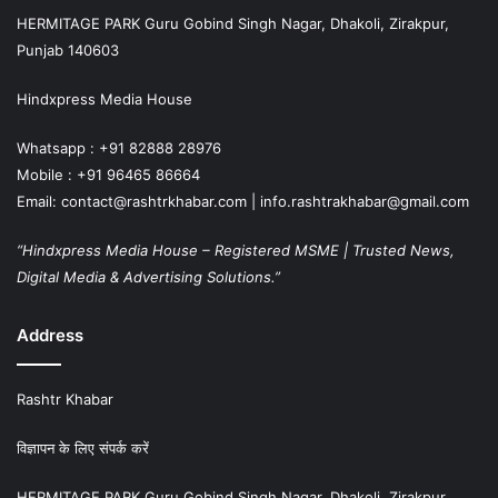
HERMITAGE PARK Guru Gobind Singh Nagar, Dhakoli, Zirakpur,
Punjab 140603
Hindxpress Media House
Whatsapp : +91 82888 28976
Mobile : +91 96465 86664
Email: contact@rashtrkhabar.com | info.rashtrakhabar@gmail.com
“Hindxpress Media House – Registered MSME | Trusted News,
Digital Media & Advertising Solutions.”
Address
Rashtr Khabar
विज्ञापन के लिए संपर्क करें
HERMITAGE PARK Guru Gobind Singh Nagar, Dhakoli, Zirakpur,