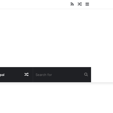
RSS
Random
Sidebar
Article
Random
Search
pal
Article
for