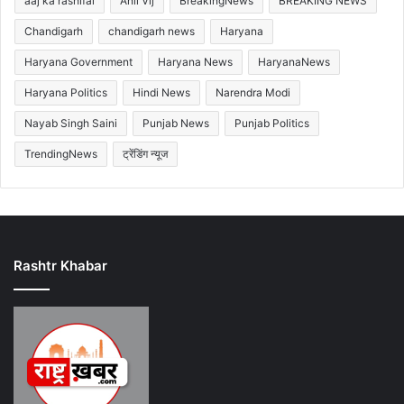
aaj ka rashifal
Anil Vij
BreakingNews
BREAKING NEWS
Chandigarh
chandigarh news
Haryana
Haryana Government
Haryana News
HaryanaNews
Haryana Politics
Hindi News
Narendra Modi
Nayab Singh Saini
Punjab News
Punjab Politics
TrendingNews
ट्रेंडिंग न्यूज
Rashtr Khabar