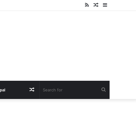
RSS
Random
Sidebar
Article
Random
Search
pal
Article
for