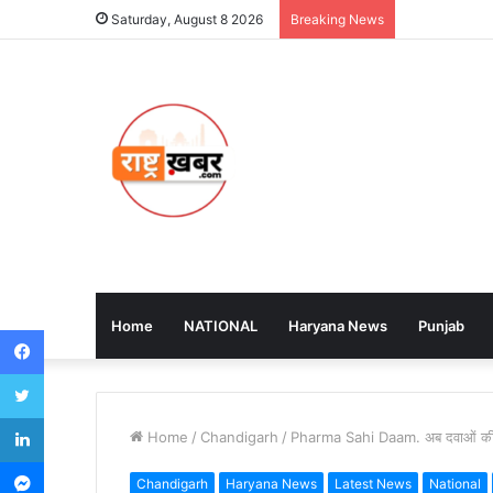
Saturday, August 8 2026
Breaking News
Home
NATIONAL
Haryana News
Punjab
Facebook
Twitter
LinkedIn
Home
/
Chandigarh
/
Pharma Sahi Daam. अब दवाओं की क
Messenger
Chandigarh
Haryana News
Latest News
National