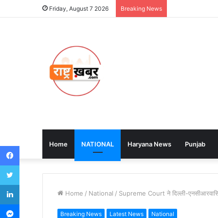
Friday, August 7 2026
Breaking News
Home
NATIONAL
Haryana News
Punjab
Facebook
Twitter
LinkedIn
Home
/
National
/
Supreme Court ने दिल्ली-एनसीआरवासियों
Messenger
Breaking News
Latest News
National