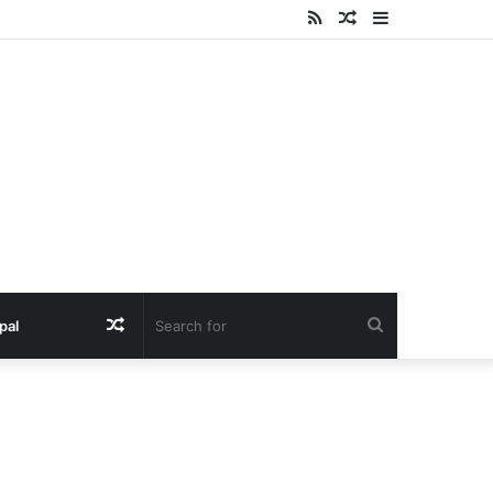
RSS
Random
Sidebar
Article
Random
Search
pal
Article
for