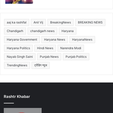
aaj ka rashifal
Anil Vij
BreakingNews
BREAKING NEWS
Chandigarh
chandigarh news
Haryana
Haryana Government
Haryana News
HaryanaNews
Haryana Politics
Hindi News
Narendra Modi
Nayab Singh Saini
Punjab News
Punjab Politics
TrendingNews
ट्रेंडिंग न्यूज
Rashtr Khabar