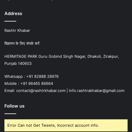
Address
Rashtr Khabar
विज्ञापन के लिए संपर्क करें
HERMITAGE PARK Guru Gobind Singh Nagar, Dhakoli, Zirakpur,
Punjab 140603
Whatsapp : +91 82888 28976
Mobile : +91 96465 86664
Email: contact@rashtrkhabar.com | info.rashtrakhabar@gmail.com
Follow us
Error Can not Get Tweets, Incorrect account info.