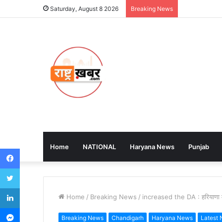
Saturday, August 8 2026
Breaking News
Home
NATIONAL
Haryana News
Punjab
Facebook
Twitter
LinkedIn
Home
/
Breaking News
/
increased the DA : हरियाणा में 
Messenger
Breaking News
Chandigarh
Haryana News
Latest