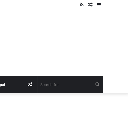
RSS
Random
Sidebar
Article
Random
Search
pal
Article
for