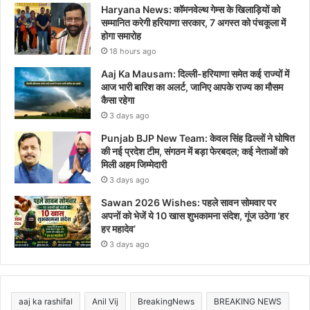
Haryana News: कॉमनवेल्थ गेम्स के खिलाड़ियों को
सम्मानित करेगी हरियाणा सरकार, 7 अगस्त को पंचकूला में
होगा समारोह
18 hours ago
Aaj Ka Mausam: दिल्ली-हरियाणा समेत कई राज्यों में
आज भारी बारिश का अलर्ट, जानिए आपके राज्य का मौसम
कैसा रहेगा
3 days ago
Punjab BJP New Team: केवल सिंह ढिल्लों ने घोषित
की नई प्रदेश टीम, संगठन में बड़ा फेरबदल; कई नेताओं को
मिली अहम जिम्मेदारी
3 days ago
Sawan 2026 Wishes: पहले सावन सोमवार पर
अपनों को भेजें ये 10 खास शुभकामना संदेश, गूंज उठेगा ‘हर
हर महादेव’
3 days ago
aaj ka rashifal
Anil Vij
BreakingNews
BREAKING NEWS