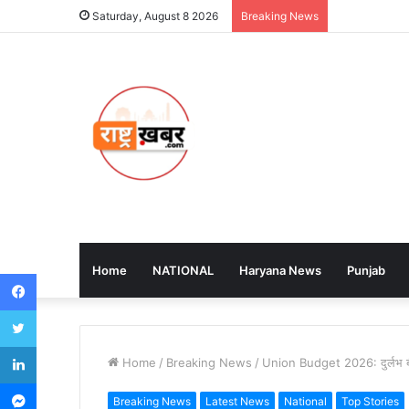
Saturday, August 8 2026
Breaking News
Home
NATIONAL
Haryana News
Punjab
Facebook
Twitter
LinkedIn
Home
/
Breaking News
/
Union Budget 2026: दुर्लभ बीमारि
Messenger
Breaking News
Latest News
National
Top Stories