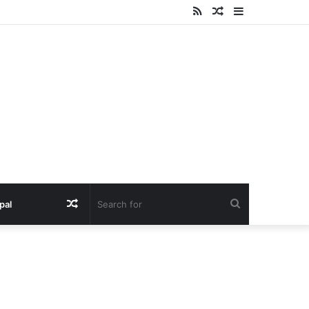
RSS
Random
Sidebar
Article
Random
Search
pal
Article
for