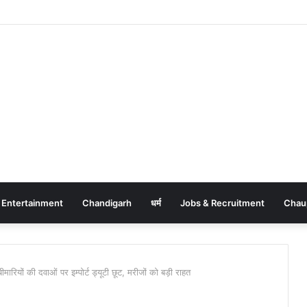
Entertainment
Chandigarh
धर्म
Jobs & Recruitment
Chau
यों की दवाओं पर इम्पोर्ट ड्यूटी छूट, मरीजों को बड़ी राहत