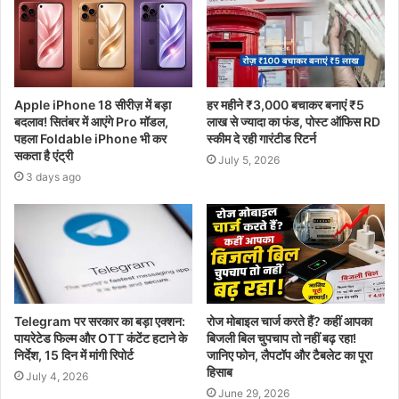
Apple iPhone 18 सीरीज़ में बड़ा
हर महीने ₹3,000 बचाकर बनाएं ₹5
बदलाव! सितंबर में आएंगे Pro मॉडल,
लाख से ज्यादा का फंड, पोस्ट ऑफिस RD
पहला Foldable iPhone भी कर
स्कीम दे रही गारंटीड रिटर्न
सकता है एंट्री
July 5, 2026
3 days ago
Telegram पर सरकार का बड़ा एक्शन:
रोज मोबाइल चार्ज करते हैं? कहीं आपका
पायरेटेड फिल्म और OTT कंटेंट हटाने के
बिजली बिल चुपचाप तो नहीं बढ़ रहा!
निर्देश, 15 दिन में मांगी रिपोर्ट
जानिए फोन, लैपटॉप और टैबलेट का पूरा
हिसाब
July 4, 2026
June 29, 2026