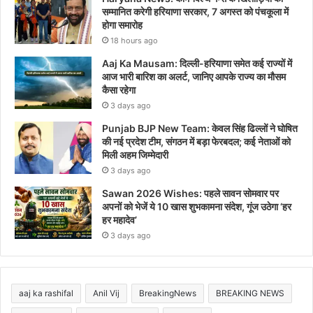
सम्मानित करेगी हरियाणा सरकार, 7 अगस्त को पंचकूला में
होगा समारोह
18 hours ago
Aaj Ka Mausam: दिल्ली-हरियाणा समेत कई राज्यों में
आज भारी बारिश का अलर्ट, जानिए आपके राज्य का मौसम
कैसा रहेगा
3 days ago
Punjab BJP New Team: केवल सिंह ढिल्लों ने घोषित
की नई प्रदेश टीम, संगठन में बड़ा फेरबदल; कई नेताओं को
मिली अहम जिम्मेदारी
3 days ago
Sawan 2026 Wishes: पहले सावन सोमवार पर
अपनों को भेजें ये 10 खास शुभकामना संदेश, गूंज उठेगा ‘हर
हर महादेव’
3 days ago
aaj ka rashifal
Anil Vij
BreakingNews
BREAKING NEWS