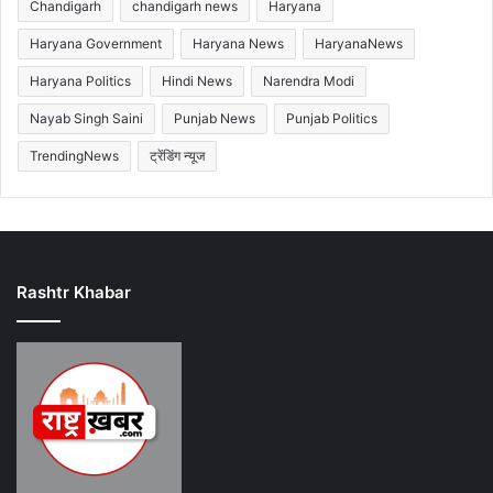
Chandigarh
chandigarh news
Haryana
Haryana Government
Haryana News
HaryanaNews
Haryana Politics
Hindi News
Narendra Modi
Nayab Singh Saini
Punjab News
Punjab Politics
TrendingNews
ट्रेंडिंग न्यूज
Rashtr Khabar