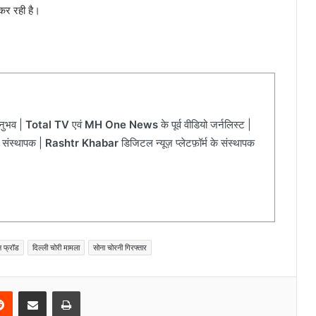
कर रही है।
अनुभव |
Total TV
एवं
MH One News
के पूर्व वीडियो जर्नलिस्ट |
 संस्थापक |
Rashtr Khabar
डिजिटल न्यूज़ प्लेटफ़ॉर्म के संस्थापक
न फ्रॉड
दिल्ली चोरी मामला
सोना चोरनी गिरफ्तार
Reddit
Share via Email
Print