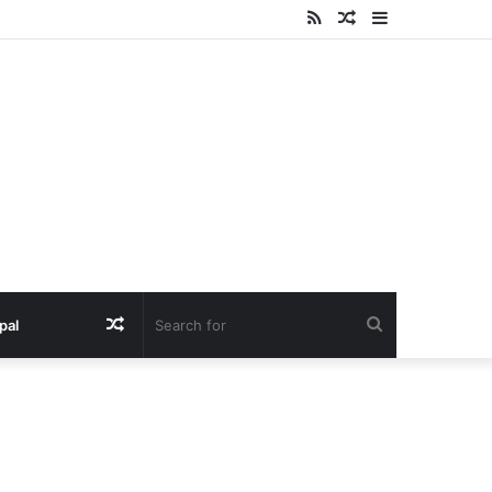
RSS
Random
Sidebar
Article
Random
Search
pal
Article
for