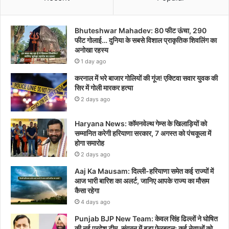
Bhuteshwar Mahadev: 80 फीट ऊंचा, 290
फीट गोलाई… दुनिया के सबसे विशाल प्राकृतिक शिवलिंग का
अनोखा रहस्य
1 day ago
करनाल में भरे बाजार गोलियों की गूंज! एक्टिवा सवार युवक की
सिर में गोली मारकर हत्या
2 days ago
Haryana News: कॉमनवेल्थ गेम्स के खिलाड़ियों को
सम्मानित करेगी हरियाणा सरकार, 7 अगस्त को पंचकूला में
होगा समारोह
2 days ago
Aaj Ka Mausam: दिल्ली-हरियाणा समेत कई राज्यों में
आज भारी बारिश का अलर्ट, जानिए आपके राज्य का मौसम
कैसा रहेगा
4 days ago
Punjab BJP New Team: केवल सिंह ढिल्लों ने घोषित
की नई प्रदेश टीम, संगठन में बड़ा फेरबदल; कई नेताओं को