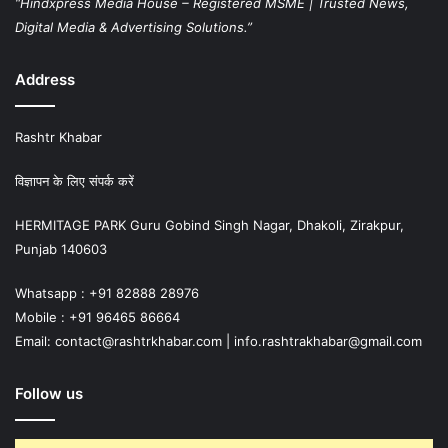
“Hindxpress Media House – Registered MSME | Trusted News,
Digital Media & Advertising Solutions.”
Address
Rashtr Khabar
विज्ञापन के लिए संपर्क करें
HERMITAGE PARK Guru Gobind Singh Nagar, Dhakoli, Zirakpur,
Punjab 140603
Whatsapp : +91 82888 28976
Mobile : +91 96465 86664
Email: contact@rashtrkhabar.com | info.rashtrakhabar@gmail.com
Follow us