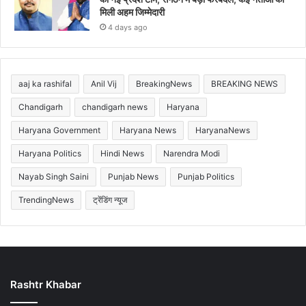
मिली अहम जिम्मेदारी
4 days ago
aaj ka rashifal
Anil Vij
BreakingNews
BREAKING NEWS
Chandigarh
chandigarh news
Haryana
Haryana Government
Haryana News
HaryanaNews
Haryana Politics
Hindi News
Narendra Modi
Nayab Singh Saini
Punjab News
Punjab Politics
TrendingNews
ट्रेंडिंग न्यूज
Rashtr Khabar