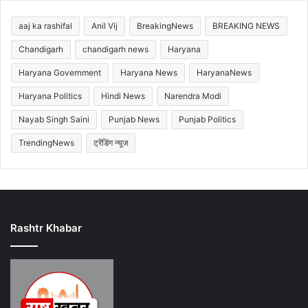
aaj ka rashifal
Anil Vij
BreakingNews
BREAKING NEWS
Chandigarh
chandigarh news
Haryana
Haryana Government
Haryana News
HaryanaNews
Haryana Politics
Hindi News
Narendra Modi
Nayab Singh Saini
Punjab News
Punjab Politics
TrendingNews
ट्रेंडिंग न्यूज
Rashtr Khabar