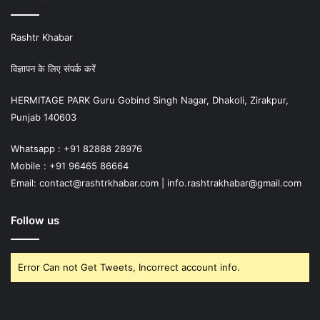
Rashtr Khabar
विज्ञापन के लिए संपर्क करें
HERMITAGE PARK Guru Gobind Singh Nagar, Dhakoli, Zirakpur,
Punjab 140603
Whatsapp : +91 82888 28976
Mobile : +91 96465 86664
Email: contact@rashtrkhabar.com | info.rashtrakhabar@gmail.com
Follow us
Error Can not Get Tweets, Incorrect account info.