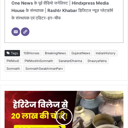
One News
के पूर्व वीडियो जर्नलिस्ट |
Hindxpress Media
House
के संस्थापक |
Rashtr Khabar
डिजिटल न्यूज़ प्लेटफ़ॉर्म
के संस्थापक एवं एडिटर-इन-चीफ
Tags
108Horses
BreakingNews
GujaratNews
IndianHistory
PMModi
PMModiInSomnath
SanatanDharma
ShauryaYatra
Somnath
SomnathSwabhimanParv