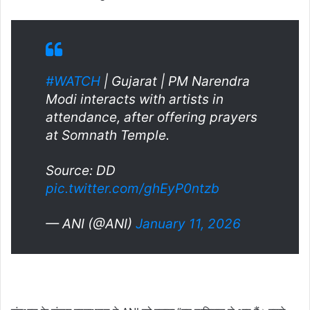
#WATCH
| Gujarat | PM Narendra
Modi interacts with artists in
attendance, after offering prayers
at Somnath Temple.
Source: DD
pic.twitter.com/ghEyP0ntzb
— ANI (@ANI)
January 11, 2026