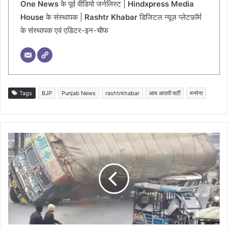
One News
के पूर्व वीडियो जर्नलिस्ट |
Hindxpress Media
House
के संस्थापक |
Rashtr Khabar
डिजिटल न्यूज़ प्लेटफ़ॉर्म
के संस्थापक एवं एडिटर-इन-चीफ
Tags
BJP
Punjab News
rashtrkhabar
आम आदमी पार्टी
मनरेगा