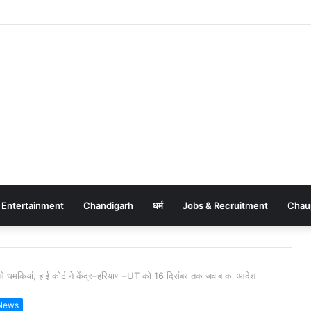
Entertainment
Chandigarh
धर्म
Jobs & Recruitment
Chau
से धमकियां, हाई कोर्ट ने केंद्र–हरियाणा–UT को 16 दिसंबर तक जवाब का आदेश
 News