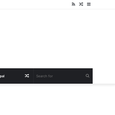
RSS
Random
Sidebar
Article
Random
Search
pal
Article
for