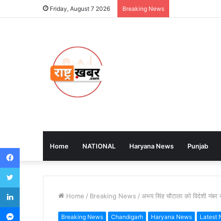
Friday, August 7 2026
Breaking News
Home
NATIONAL
Haryana News
Punjab
Facebook
Twitter
LinkedIn
Home
/
Breaking News
/
अभय सिंह चौटाला को विदेशी नंबर 
Messenger
Breaking News
Chandigarh
Haryana News
Latest