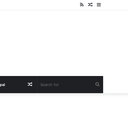
RSS
Random
Sidebar
Article
Random
Search
pal
Article
for