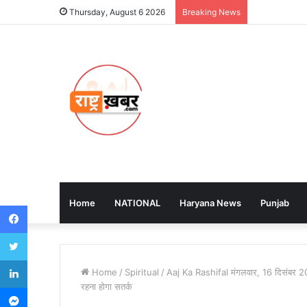
Thursday, August 6 2026
Breaking News
Home
NATIONAL
Haryana News
Punjab
Facebook
Twitter
LinkedIn
Home
/
Spiritual
/
Aaj Ka Rashifal मंगलवार, 16 दिसंबर 20
रहना होगा सतर्क
Messenger