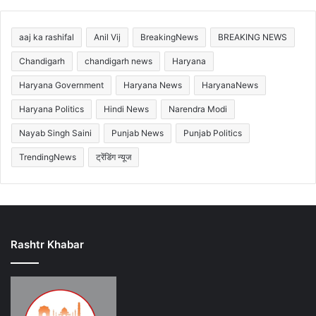
aaj ka rashifal
Anil Vij
BreakingNews
BREAKING NEWS
Chandigarh
chandigarh news
Haryana
Haryana Government
Haryana News
HaryanaNews
Haryana Politics
Hindi News
Narendra Modi
Nayab Singh Saini
Punjab News
Punjab Politics
TrendingNews
ट्रेंडिंग न्यूज
Rashtr Khabar