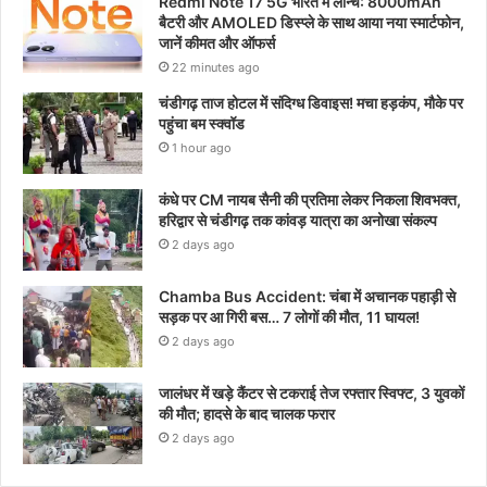
Redmi Note 17 5G भारत में लॉन्च: 8000mAh
बैटरी और AMOLED डिस्प्ले के साथ आया नया स्मार्टफोन,
जानें कीमत और ऑफर्स
22 minutes ago
चंडीगढ़ ताज होटल में संदिग्ध डिवाइस! मचा हड़कंप, मौके पर
पहुंचा बम स्क्वॉड
1 hour ago
कंधे पर CM नायब सैनी की प्रतिमा लेकर निकला शिवभक्त,
हरिद्वार से चंडीगढ़ तक कांवड़ यात्रा का अनोखा संकल्प
2 days ago
Chamba Bus Accident: चंबा में अचानक पहाड़ी से
सड़क पर आ गिरी बस… 7 लोगों की मौत, 11 घायल!
2 days ago
जालंधर में खड़े कैंटर से टकराई तेज रफ्तार स्विफ्ट, 3 युवकों
की मौत; हादसे के बाद चालक फरार
2 days ago