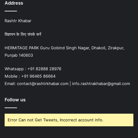
Address
Rashtr Khabar
विज्ञापन के लिए संपर्क करें
HERMITAGE PARK Guru Gobind Singh Nagar, Dhakoli, Zirakpur,
Punjab 140603
Whatsapp : +91 82888 28976
Mobile : +91 96465 86664
Email: contact@rashtrkhabar.com | info.rashtrakhabar@gmail.com
Follow us
Error Can not Get Tweets, Incorrect account info.