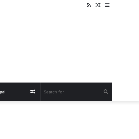
RSS
Random
Sidebar
Article
Random
Search
pal
Article
for