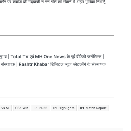
खासतौर पर कंबोज की गेंदबाजी ने रन गति को रोकने में अहम भूमिका निभाई,
अनुभव |
Total TV
एवं
MH One News
के पूर्व वीडियो जर्नलिस्ट |
 संस्थापक |
Rashtr Khabar
डिजिटल न्यूज़ प्लेटफ़ॉर्म के संस्थापक
 vs MI
CSK Win
IPL 2026
IPL Highlights
IPL Match Report