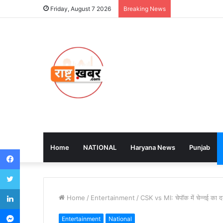
Friday, August 7 2026
Breaking News
Home
NATIONAL
Haryana News
Punjab
Facebook
Twitter
LinkedIn
Home
/
Entertainment
/
CSK vs MI: चेपॉक में चेन्नई का द
Messenger
Entertainment
National