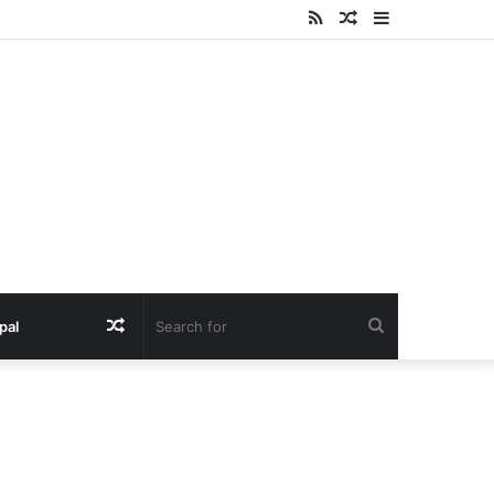
RSS
Random
Sidebar
Article
Random
Search
pal
Article
for