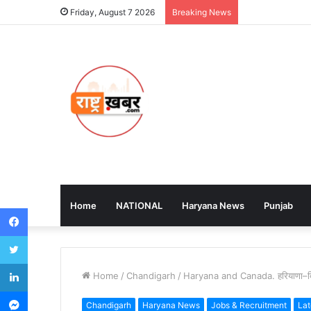
Friday, August 7 2026
Breaking News
Home
NATIONAL
Haryana News
Punjab
Facebook
Twitter
LinkedIn
Home
/
Chandigarh
/
Haryana and Canada. हरियाणा–ब्र
Messenger
Chandigarh
Haryana News
Jobs & Recruitment
La