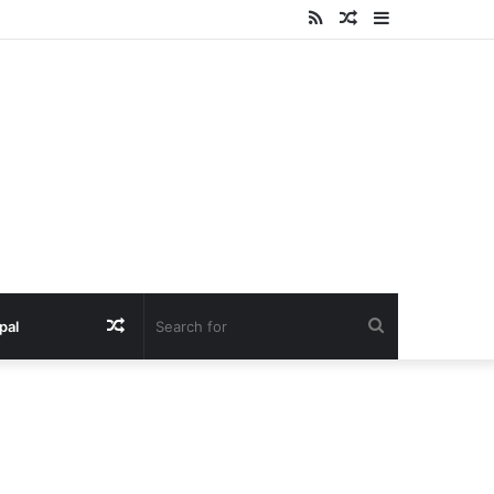
RSS
Random
Sidebar
Article
Random
Search
pal
Article
for