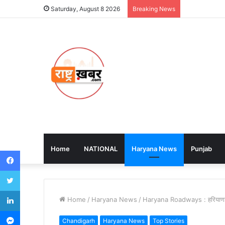
Saturday, August 8 2026
Breaking News
Home
NATIONAL
Haryana News
Punjab
Facebook
Twitter
LinkedIn
Home
/
Haryana News
/
Haryana Roadways : हरियाणा में 
Messenger
Chandigarh
Haryana News
Top Stories