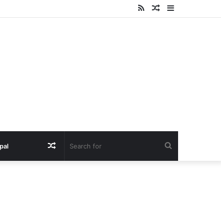
RSS
Random
Sidebar
Article
Random
Search
pal
Article
for