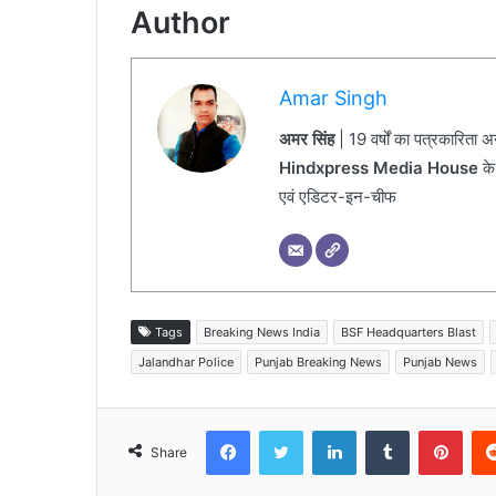
Author
Amar Singh
अमर सिंह
| 19 वर्षों का पत्रकारिता 
Hindxpress Media House
के
एवं एडिटर-इन-चीफ
Tags
Breaking News India
BSF Headquarters Blast
Jalandhar Police
Punjab Breaking News
Punjab News
Facebook
Twitter
LinkedIn
Tumblr
Pinterest
Share