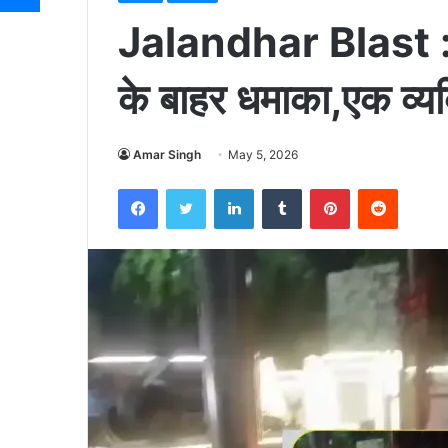
Jalandhar Blast : ज
के बाहर धमाका,एक व्य
Amar Singh
May 5, 2026
Facebook
Twitter
LinkedIn
Tumblr
Pinterest
Reddit