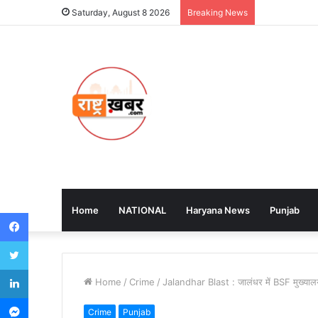
Saturday, August 8 2026
Breaking News
Home
NATIONAL
Haryana News
Punjab
Facebook
Twitter
LinkedIn
Home
/
Crime
/
Jalandhar Blast : जालंधर में BSF मुख्यालय
Messenger
Crime
Punjab