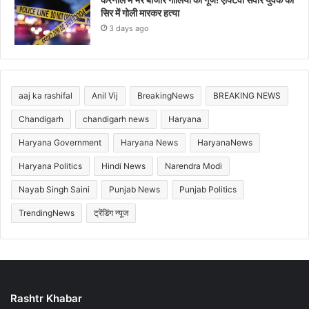
सिर में गोली मारकर हत्या
3 days ago
aaj ka rashifal
Anil Vij
BreakingNews
BREAKING NEWS
Chandigarh
chandigarh news
Haryana
Haryana Government
Haryana News
HaryanaNews
Haryana Politics
Hindi News
Narendra Modi
Nayab Singh Saini
Punjab News
Punjab Politics
TrendingNews
ट्रेंडिंग न्यूज
Rashtr Khabar