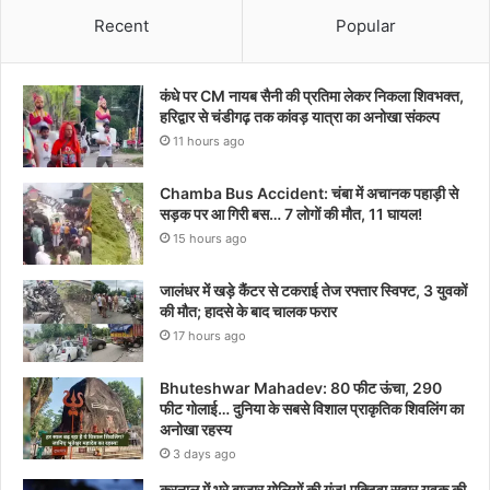
Recent
Popular
कंधे पर CM नायब सैनी की प्रतिमा लेकर निकला शिवभक्त,
हरिद्वार से चंडीगढ़ तक कांवड़ यात्रा का अनोखा संकल्प
11 hours ago
Chamba Bus Accident: चंबा में अचानक पहाड़ी से
सड़क पर आ गिरी बस… 7 लोगों की मौत, 11 घायल!
15 hours ago
जालंधर में खड़े कैंटर से टकराई तेज रफ्तार स्विफ्ट, 3 युवकों
की मौत; हादसे के बाद चालक फरार
17 hours ago
Bhuteshwar Mahadev: 80 फीट ऊंचा, 290
फीट गोलाई… दुनिया के सबसे विशाल प्राकृतिक शिवलिंग का
अनोखा रहस्य
3 days ago
करनाल में भरे बाजार गोलियों की गूंज! एक्टिवा सवार युवक की