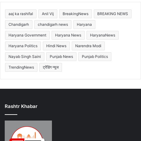
aaj ka rashifal
Anil Vij
BreakingNews
BREAKING NEWS
Chandigarh
chandigarh news
Haryana
Haryana Government
Haryana News
HaryanaNews
Haryana Politics
Hindi News
Narendra Modi
Nayab Singh Saini
Punjab News
Punjab Politics
TrendingNews
ट्रेंडिंग न्यूज
Rashtr Khabar