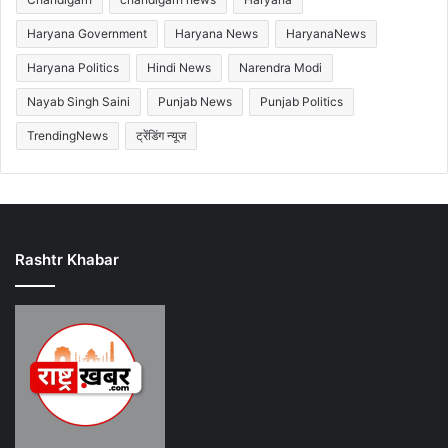
Haryana Government
Haryana News
HaryanaNews
Haryana Politics
Hindi News
Narendra Modi
Nayab Singh Saini
Punjab News
Punjab Politics
TrendingNews
ट्रेंडिंग न्यूज
Rashtr Khabar